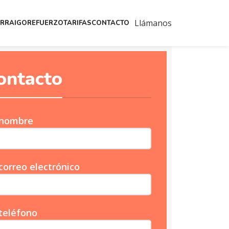
Llámanos
ARRAIGO
REFUERZO
TARIFAS
CONTACTO
ontacto
 nombre
correo electrónico
teléfono