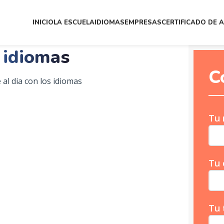
INICIO
LA ESCUELA
IDIOMAS
EMPRESAS
CERTIFICADO DE 
 idiomas
C
al dia con los idiomas
Tu
Tu 
Tu 