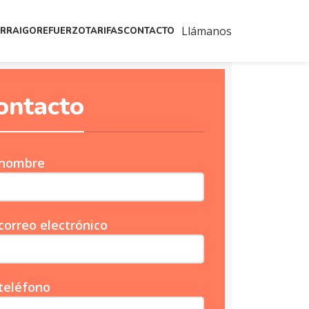
Llámanos
ARRAIGO
REFUERZO
TARIFAS
CONTACTO
ontacto
 nombre
correo electrónico
teléfono