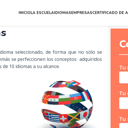
INICIO
LA ESCUELA
IDIOMAS
EMPRESAS
CERTIFICADO DE 
as
C
idioma seleccionado, de forma que no sólo se
demás se perfeccionen los conceptos adquiridos
 de 10 idiomas a su alcance.
Tu
Tu 
Tu 