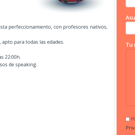
Asu
asta perfeccionamiento, con profesores nativos,
apto para todas las edades.
Tu 
as 22:00h.
rsos de speaking.
H
Priv