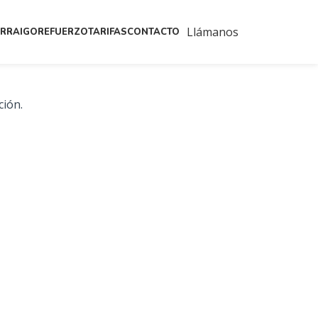
Llámanos
ARRAIGO
REFUERZO
TARIFAS
CONTACTO
ción.