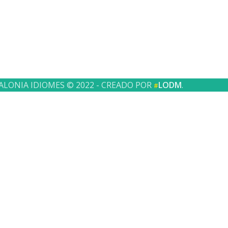
ALONIA IDIOMES © 2022 - CREADO POR
LODM
.
#