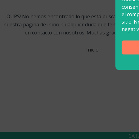
consent
el comp
¡OUPS! No hemos encontrado lo que está buscando… Visi
sitio. 
nuestra página de inicio. Cualquier duda que tenga, póng
negativ
en contacto con nosotros. Muchas gracias
Inicio
CAT