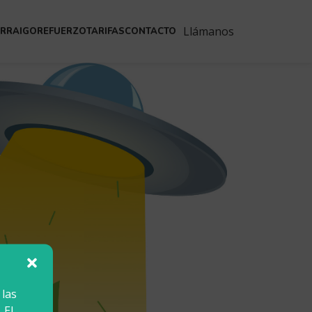
Llámanos
ARRAIGO
REFUERZO
TARIFAS
CONTACTO
 las
 El