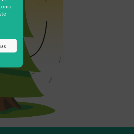
 como
ste
ias