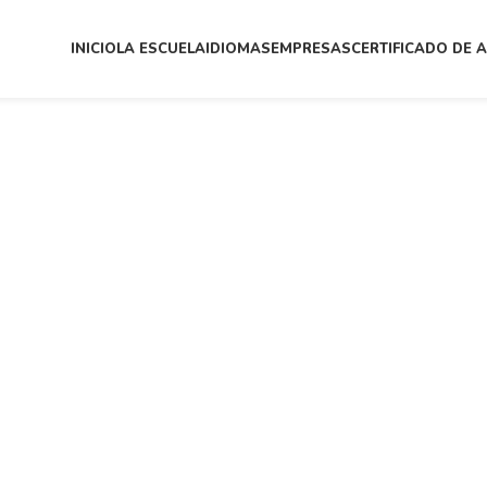
INICIO
LA ESCUELA
IDIOMAS
EMPRESAS
CERTIFICADO DE 
e loguearte para ver tus inscripciones.
rio
n