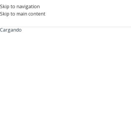
Skip to navigation
Skip to main content
Cargando
Tenes qu
Nombre de usua
Contraseña
Recuérdame
Iniciar sesió