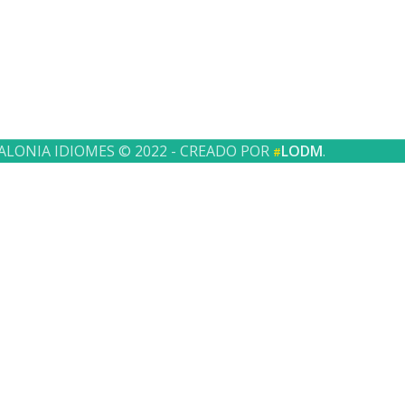
ALONIA IDIOMES © 2022 - CREADO POR
LODM
.
#